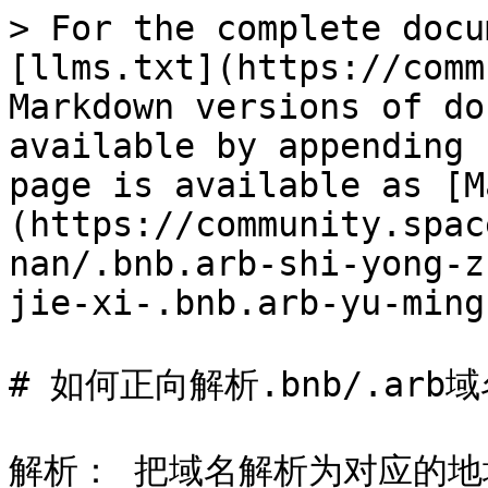
> For the complete docu
[llms.txt](https://comm
Markdown versions of do
available by appending 
page is available as [M
(https://community.spac
nan/.bnb.arb-shi-yong-z
jie-xi-.bnb.arb-yu-ming
# 如何正向解析.bnb/.arb域
解析： 把域名解析为对应的地址