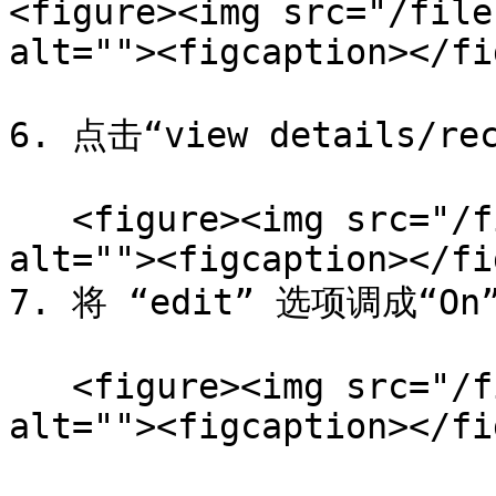
<figure><img src="/file
alt=""><figcaption></fi
6. 点击“view details/rec
   <figure><img src="/files/RjnILn4ZoxzEFiPrzE1j" 
alt=""><figcaption></fi
7. 将 “edit” 选项调成“
   <figure><img src="/files/Z9JqFzuCEbszW4tZgWrr" 