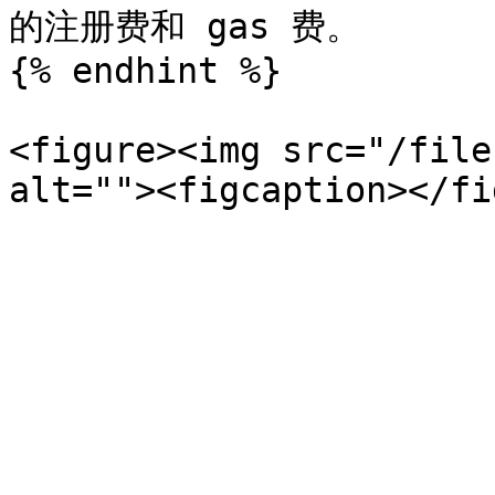
的注册费和 gas 费。

{% endhint %}

<figure><img src="/file