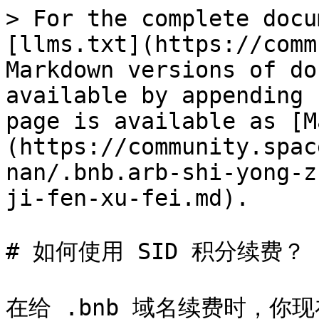
> For the complete docu
[llms.txt](https://comm
Markdown versions of do
available by appending 
page is available as [M
(https://community.spac
nan/.bnb.arb-shi-yong-z
ji-fen-xu-fei.md).

# 如何使用 SID 积分续费？

在给 .bnb 域名续费时，你